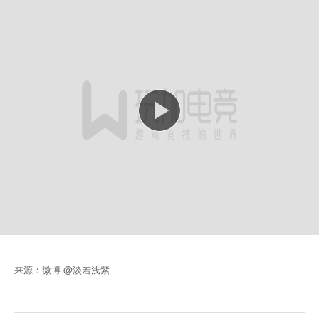
来源：微博 @淡若浅紫