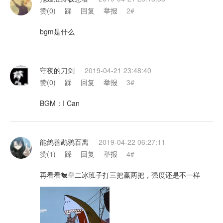
赞(
0
)
踩
回复
举报
2#
bgm是什么
守夜的刀剑
2019-04-21 23:48:40
赞(
0
)
踩
回复
举报
3#
BGM：I Can
能鸽善鹉鸦百离
2019-04-22 06:27:11
赞(
1
)
踩
回复
举报
4#
再看看🐔皇二冰班子打三把赢两把，强度还是不一样