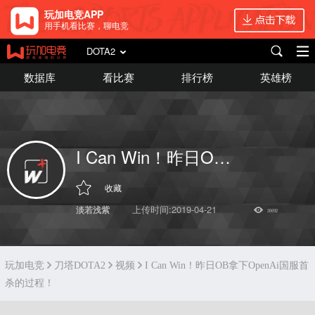
玩加电竞APP
用手机看比赛，聊电竞
DOTA2
数据库
看比赛
排行榜
英雄榜
I Can Win！昨日OB拿下OpenAi国服首杀的过程！
收藏
上传时间:2019-04-21
淡若浅紫
26692
玩加电竞
刀塔DOTA2
视频
I Can Win！昨日OB拿下OpenAi国服首
杀的过程！