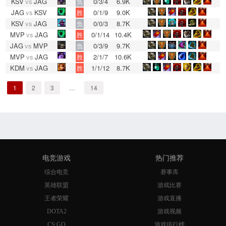
KSV
vs
JAG
0/3/4
6.9K
负
JAG
vs
KSV
0/1/9
9.0K
胜
KSV
vs
JAG
0/0/3
8.7K
负
MVP
vs
JAG
0/1/14
10.4K
胜
JAG
vs
MVP
0/3/9
9.7K
负
MVP
vs
JAG
2/1/7
10.6K
胜
KDM
vs
JAG
1/1/12
8.7K
胜
1
2
3
…
14
电竞游戏
热门推荐
综合电竞
赛事库
英雄联盟
游戏比赛
王者荣耀
游戏直播
DOTA2
游戏视频
CS:GO
游戏排行榜