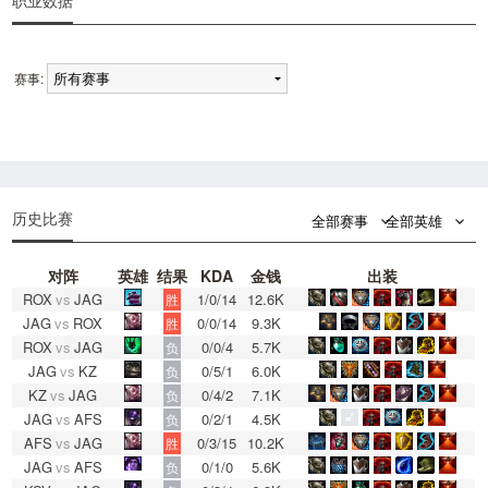
职业数据
赛事:
0
0
历史比赛
全部赛事
全部英雄
对阵
英雄
结果
KDA
金钱
出装
ROX
vs
JAG
1/0/14
12.6K
胜
JAG
vs
ROX
0/0/14
9.3K
胜
ROX
vs
JAG
0/0/4
5.7K
负
JAG
vs
KZ
0/5/1
6.0K
负
KZ
vs
JAG
0/4/2
7.1K
负
JAG
vs
AFS
0/2/1
4.5K
负
AFS
vs
JAG
0/3/15
10.2K
胜
JAG
vs
AFS
0/1/0
5.6K
负