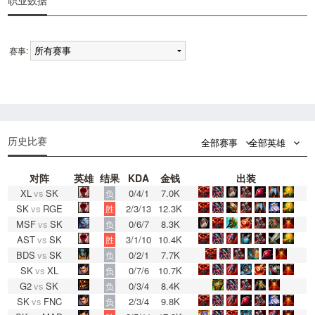
职业数据
赛事:
0
0
历史比赛
全部赛事
全部英雄
对阵
英雄
结果
KDA
金钱
出装
XL
vs
SK
0/4/1
7.0K
负
SK
vs
RGE
2/3/13
12.3K
胜
MSF
vs
SK
0/6/7
8.3K
负
AST
vs
SK
3/1/10
10.4K
胜
BDS
vs
SK
0/2/1
7.7K
负
SK
vs
XL
0/7/6
10.7K
负
G2
vs
SK
0/3/4
8.4K
负
SK
vs
FNC
2/3/4
9.8K
负