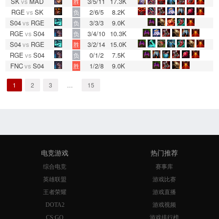
SK
vs
MAD
3/5/11
17.3K
胜
RGE
vs
SK
2/6/5
8.2K
负
S04
vs
RGE
3/3/3
9.0K
负
RGE
vs
S04
3/4/10
10.3K
负
S04
vs
RGE
3/2/14
15.0K
胜
RGE
vs
S04
0/1/2
7.5K
负
FNC
vs
S04
1/2/8
9.0K
胜
1
2
3
…
15
电竞游戏
热门推荐
综合电竞
赛事库
英雄联盟
游戏比赛
王者荣耀
游戏直播
DOTA2
游戏视频
CS:GO
游戏排行榜