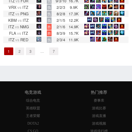
ITZ
vs
FUR
9/3/10
16.7K
负
VRX
vs
ITZ
2/2/3
9.9K
负
ITZ
vs
PNG
8/2/8
17.3K
负
KBM
vs
ITZ
2/1/5
12.2K
负
ITZ
vs
NMG
2/1/6
14.9K
胜
FLA
vs
ITZ
8/3/9
15.7K
胜
ITZ
vs
RED
2/3/4
11.9K
负
1
2
3
…
7
电竞游戏
热门推荐
综合电竞
赛事库
英雄联盟
游戏比赛
王者荣耀
游戏直播
DOTA2
游戏视频
CS:GO
游戏排行榜