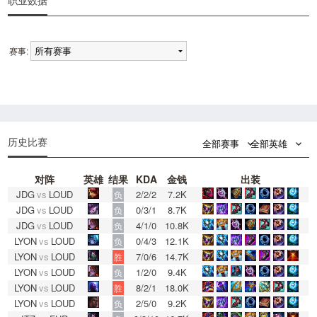
职业数据
赛事:
0
0
历史比赛
全部赛事
全部英雄
对阵
英雄
结果
KDA
金钱
出装
JDG
vs
LOUD
2/2/2
7.2K
负
JDG
vs
LOUD
0/3/1
8.7K
负
JDG
vs
LOUD
4/1/0
10.8K
负
LYON
vs
LOUD
0/4/3
12.1K
负
LYON
vs
LOUD
7/0/6
14.7K
胜
LYON
vs
LOUD
1/2/0
9.4K
负
LYON
vs
LOUD
8/2/1
18.0K
胜
LYON
vs
LOUD
2/5/0
9.2K
负