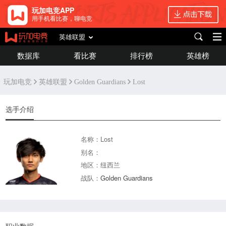
玩加电竞APP
用手机看比赛，聊电竞
英雄联盟
数据库
看比赛
排行榜
英雄榜
玩加电竞
英雄联盟
Golden Guardians
Lost
选手介绍
名称：Lost
别名：
地区：纽西兰
战队：
Golden Guardians