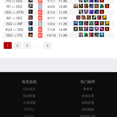
FG
vs
ISG
1/7/7
11.4K
胜
R7
vs
ISG
4/2/5
13.8K
负
ISG
vs
XTN
3/1/0
11.0K
胜
AK
vs
ISG
3/1/7
10.5K
胜
ISG
vs
INF
1/2/4
11.3K
负
KLG
vs
ISG
7/1/8
14.6K
胜
ISG
vs
FG
1/0/12
11.9K
胜
1
2
3
…
4
电竞游戏
热门推荐
综合电竞
赛事库
英雄联盟
游戏比赛
王者荣耀
游戏直播
DOTA2
游戏视频
CS:GO
游戏排行榜