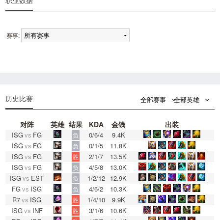
职业数据
赛事:
0
0
历史比赛
全部赛事
全部英雄
对阵
英雄
结果
KDA
金钱
出装
ISG
vs
FG
0/6/4
9.4K
负
ISG
vs
FG
0/1/5
11.8K
负
ISG
vs
FG
2/1/7
13.5K
胜
ISG
vs
FG
4/5/8
13.0K
负
ISG
vs
EST
1/2/12
12.9K
负
FG
vs
ISG
4/6/2
10.3K
负
R7
vs
ISG
1/4/10
9.9K
胜
ISG
vs
INF
3/1/6
10.6K
胜