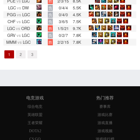
PCE
vs
LGC
2/3/15
8.5K
胜
LGC
vs
DW
0/4/4
5.5K
负
PGG
vs
LGC
0/4/0
4.5K
负
CHF
vs
LGC
3/6/5
7.5K
负
LGC
vs
ORD
1/5/21
9.7K
胜
GRV
vs
LGC
0/2/7
7.8K
负
MMM
vs
LGC
2/2/15
7.8K
胜
1
2
3
电竞游戏
热门推荐
综合电竞
赛事库
英雄联盟
游戏比赛
王者荣耀
游戏直播
DOTA2
游戏视频
CS:GO
游戏排行榜