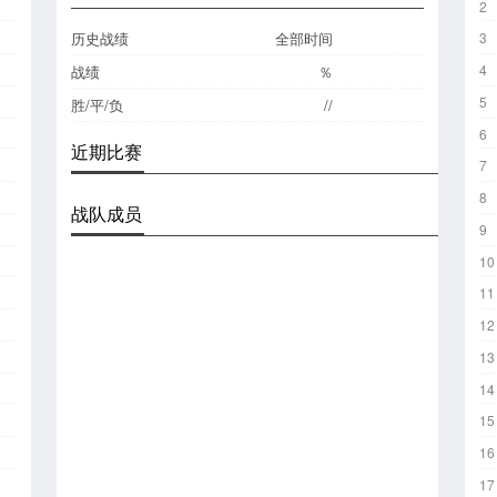
2
历史战绩
全部时间
3
4
战绩
％
5
胜/平/负
//
6
近期比赛
7
8
战队成员
9
10
11
12
13
14
15
16
17