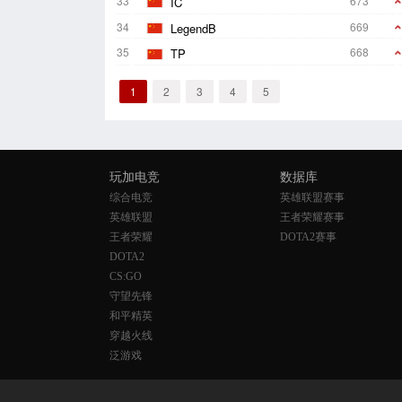
33
673
IC
34
669
LegendB
35
668
TP
1
2
3
4
5
玩加电竞
数据库
综合电竞
英雄联盟赛事
英雄联盟
王者荣耀赛事
王者荣耀
DOTA2赛事
DOTA2
CS:GO
守望先锋
和平精英
穿越火线
泛游戏