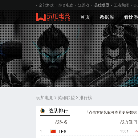
全部游戏
综合电竞
泛游戏
英雄联盟
王者荣耀
D
首页
数据库
看比
玩加电竞
英雄联盟
排行榜
战队排行
「点击右侧队标可查看更多数据
战队名
战力值
[?]
1
1561
TES