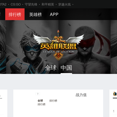
OTA2
CS:GO
守望先锋
和平精英
穿越火线
赛
排行榜
英雄榜
APP
全球
中国
战力值
」
全球
排行榜
排行榜
1