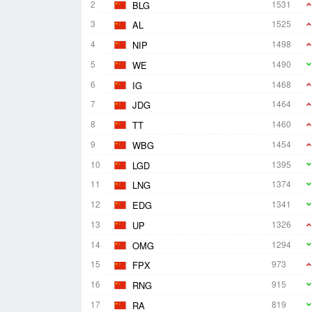
2
1531
BLG
3
1525
AL
4
1498
NIP
5
1490
WE
6
1468
IG
7
1464
JDG
8
1460
TT
9
1454
WBG
10
1395
LGD
11
1374
LNG
12
1341
EDG
13
1326
UP
14
1294
OMG
15
973
FPX
16
915
RNG
17
819
RA