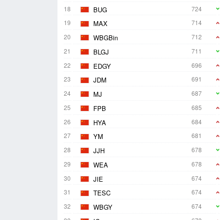
18
724
BUG
19
714
MAX
20
712
WBGBin
21
711
BLGJ
22
696
EDGY
23
691
JDM
24
687
MJ
25
685
FPB
26
684
HYA
27
681
YM
28
678
JJH
29
678
WEA
30
674
JIE
31
674
TESC
32
674
WBGY