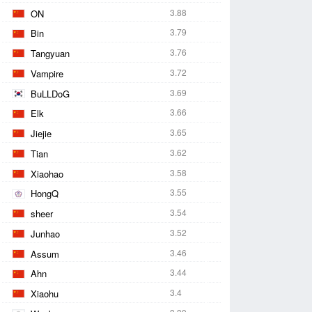
3.88
ON
3.79
Bin
3.76
Tangyuan
3.72
Vampire
3.69
BuLLDoG
3.66
Elk
3.65
Jiejie
3.62
Tian
3.58
Xiaohao
3.55
HongQ
3.54
sheer
3.52
Junhao
3.46
Assum
3.44
Ahn
3.4
Xiaohu