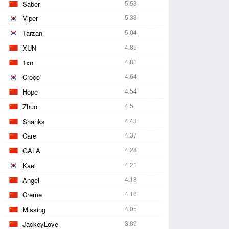
5.58
Saber
5.33
Viper
5.04
Tarzan
4.85
XUN
4.81
1xn
4.64
Croco
4.54
Hope
4.5
Zhuo
4.43
Shanks
4.37
Care
4.28
GALA
4.21
Kael
4.18
Angel
4.16
Creme
4.05
Missing
3.89
JackeyLove