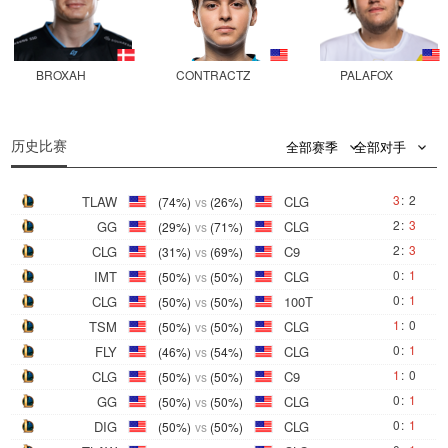
BROXAH
CONTRACTZ
PALAFOX
0
0
历史比赛
全部赛季
全部对手
3
:
2
TLAW
CLG
(74%)
vs
(26%)
2
:
3
GG
CLG
(29%)
vs
(71%)
2
:
3
CLG
C9
(31%)
vs
(69%)
0
:
1
IMT
CLG
(50%)
vs
(50%)
0
:
1
CLG
100T
(50%)
vs
(50%)
1
:
0
TSM
CLG
(50%)
vs
(50%)
0
:
1
FLY
CLG
(46%)
vs
(54%)
1
:
0
CLG
C9
(50%)
vs
(50%)
0
:
1
GG
CLG
(50%)
vs
(50%)
0
:
1
DIG
CLG
(50%)
vs
(50%)