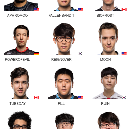
APHROMOO
FALLENBANDIT
BIOFROST
POWEROFEVIL
REIGNOVER
MOON
TUESDAY
FILL
RUIN