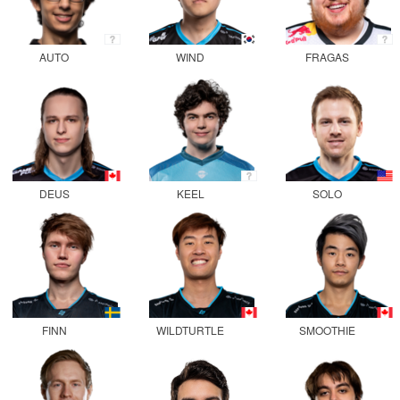
AUTO
WIND
FRAGAS
DEUS
KEEL
SOLO
FINN
WILDTURTLE
SMOOTHIE