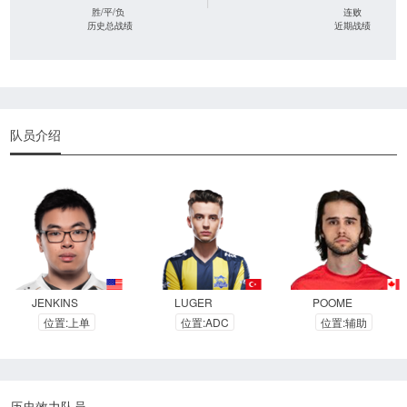
|
胜/平/负
连败
历史总战绩
近期战绩
队员介绍
JENKINS
LUGER
POOME
位置:上单
位置:ADC
位置:辅助
历史效力队员