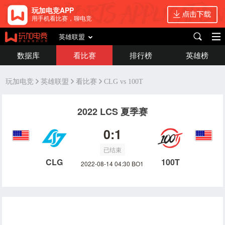
玩加电竞APP
用手机看比赛，聊电竞
英雄联盟
数据库
看比赛
排行榜
英雄榜
玩加电竞
英雄联盟
看比赛
CLG vs 100T
2022 LCS 夏季赛
0:1
已结束
CLG
100T
2022-08-14 04:30 BO1