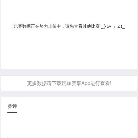
比赛数据正在努力上传中，请先查看其他比赛 _(•ω• 」∠)_
更多数据请下载玩加赛事App进行查看!
赛评