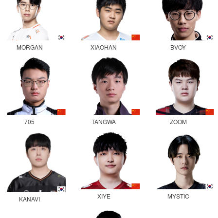
MORGAN
XIAOHAN
BVOY
705
TANGWA
ZOOM
XIYE
MYSTIC
KANAVI