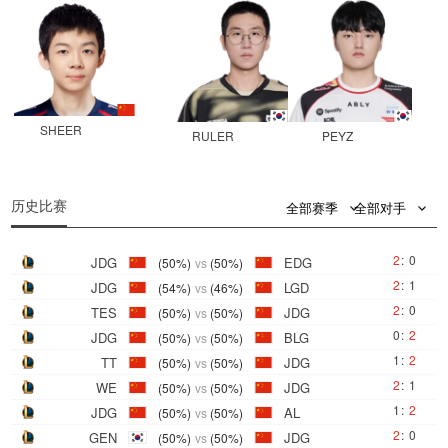
SHEER
RULER
PEYZ
0
0
历史比赛
全部赛季
全部对手
2
:
0
JDG
EDG
(50%)
vs
(50%)
2
:
1
JDG
LGD
(54%)
vs
(46%)
2
:
0
TES
JDG
(50%)
vs
(50%)
0
:
2
JDG
BLG
(50%)
vs
(50%)
1
:
2
TT
JDG
(50%)
vs
(50%)
2
:
1
WE
JDG
(50%)
vs
(50%)
1
:
2
JDG
AL
(50%)
vs
(50%)
2
:
0
GEN
JDG
(50%)
vs
(50%)