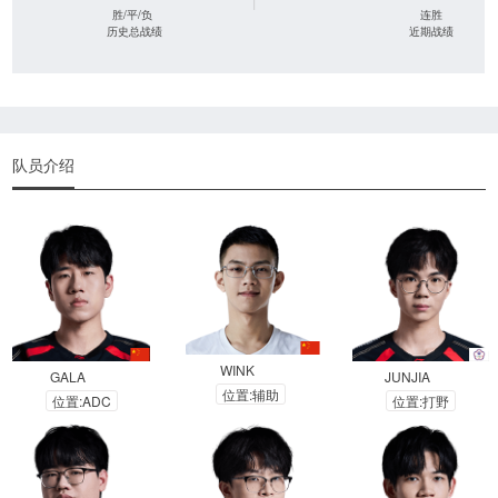
|
胜/平/负
连胜
历史总战绩
近期战绩
队员介绍
WINK
GALA
JUNJIA
位置:辅助
位置:ADC
位置:打野