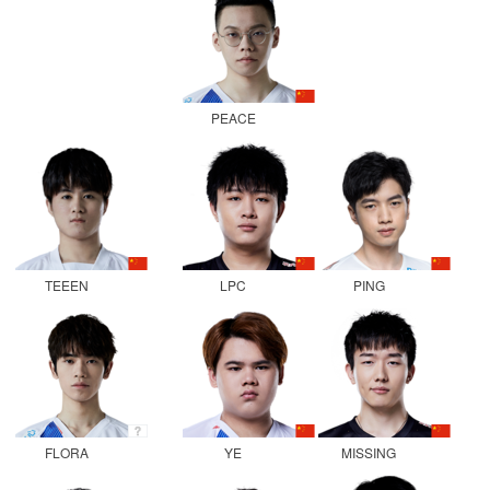
PEACE
TEEEN
LPC
PING
FLORA
YE
MISSING