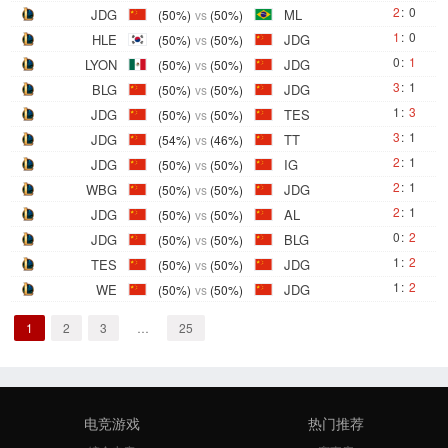
2
:
0
JDG
ML
(50%)
vs
(50%)
1
:
0
HLE
JDG
(50%)
vs
(50%)
0
:
1
LYON
JDG
(50%)
vs
(50%)
3
:
1
BLG
JDG
(50%)
vs
(50%)
1
:
3
JDG
TES
(50%)
vs
(50%)
3
:
1
JDG
TT
(54%)
vs
(46%)
2
:
1
JDG
IG
(50%)
vs
(50%)
2
:
1
WBG
JDG
(50%)
vs
(50%)
2
:
1
JDG
AL
(50%)
vs
(50%)
0
:
2
JDG
BLG
(50%)
vs
(50%)
1
:
2
TES
JDG
(50%)
vs
(50%)
1
:
2
WE
JDG
(50%)
vs
(50%)
1
2
3
…
25
电竞游戏
热门推荐