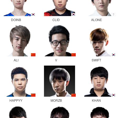
DOINB
CLID
ALONE
ALI
V
SWIFT
HAPPYY
MORZB
KHAN