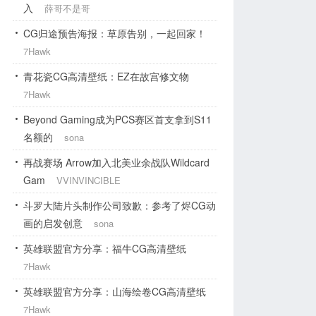
入
薛哥不是哥
CG归途预告海报：草原告别，一起回家！
7Hawk
青花瓷CG高清壁纸：EZ在故宫修文物
7Hawk
Beyond Gaming成为PCS赛区首支拿到S11
名额的
sona
再战赛场 Arrow加入北美业余战队Wildcard
Gam
VVINVINCIBLE
斗罗大陆片头制作公司致歉：参考了烬CG动
画的启发创意
sona
英雄联盟官方分享：福牛CG高清壁纸
7Hawk
英雄联盟官方分享：山海绘卷CG高清壁纸
7Hawk