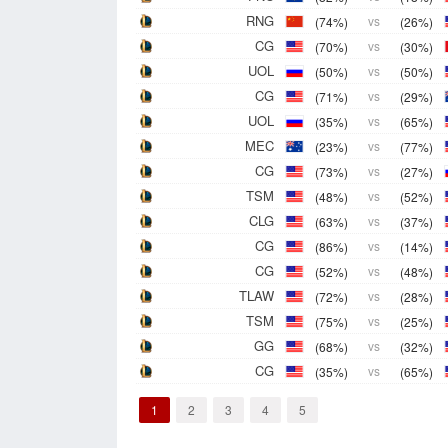
RNG
(74%)
vs
(26%)
CG
(70%)
vs
(30%)
UOL
(50%)
vs
(50%)
CG
(71%)
vs
(29%)
UOL
(35%)
vs
(65%)
MEC
(23%)
vs
(77%)
CG
(73%)
vs
(27%)
TSM
(48%)
vs
(52%)
CLG
(63%)
vs
(37%)
CG
(86%)
vs
(14%)
CG
(52%)
vs
(48%)
TLAW
(72%)
vs
(28%)
TSM
(75%)
vs
(25%)
GG
(68%)
vs
(32%)
CG
(35%)
vs
(65%)
1
2
3
4
5