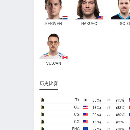
FEBIVEN
HAKUHO
SOLO
VULCAN
历史比赛
T1
(85%)
vs
(15%)
CG
(18%)
vs
(82%)
CG
(20%)
vs
(80%)
CG
(15%)
vs
(85%)
FNC
(82%)
vs
(18%)