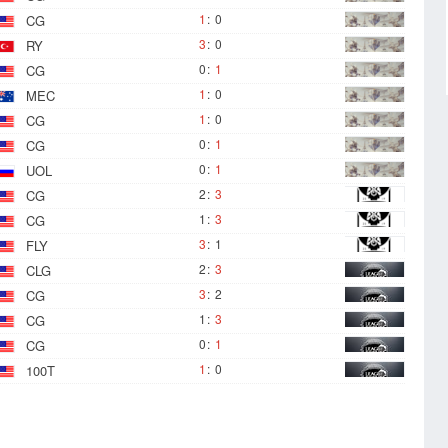
1
:
0
CG
3
:
0
RY
0
:
1
CG
1
:
0
MEC
1
:
0
CG
0
:
1
CG
0
:
1
UOL
2
:
3
CG
1
:
3
CG
3
:
1
FLY
2
:
3
CLG
3
:
2
CG
1
:
3
CG
0
:
1
CG
1
:
0
100T