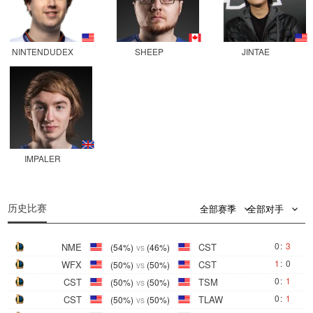
NINTENDUDEX
SHEEP
JINTAE
IMPALER
0
0
历史比赛
全部赛季
全部对手
0
:
3
NME
CST
(54%)
vs
(46%)
1
:
0
WFX
CST
(50%)
vs
(50%)
0
:
1
CST
TSM
(50%)
vs
(50%)
0
:
1
CST
TLAW
(50%)
vs
(50%)