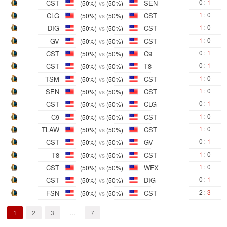
0
:
1
CST
SEN
(50%)
vs
(50%)
1
:
0
CLG
CST
(50%)
vs
(50%)
1
:
0
DIG
CST
(50%)
vs
(50%)
1
:
0
GV
CST
(50%)
vs
(50%)
0
:
1
CST
C9
(50%)
vs
(50%)
0
:
1
CST
T8
(50%)
vs
(50%)
1
:
0
TSM
CST
(50%)
vs
(50%)
1
:
0
SEN
CST
(50%)
vs
(50%)
0
:
1
CST
CLG
(50%)
vs
(50%)
1
:
0
C9
CST
(50%)
vs
(50%)
1
:
0
TLAW
CST
(50%)
vs
(50%)
0
:
1
CST
GV
(50%)
vs
(50%)
1
:
0
T8
CST
(50%)
vs
(50%)
1
:
0
CST
WFX
(50%)
vs
(50%)
0
:
1
CST
DIG
(50%)
vs
(50%)
2
:
3
FSN
CST
(50%)
vs
(50%)
1
2
3
…
7