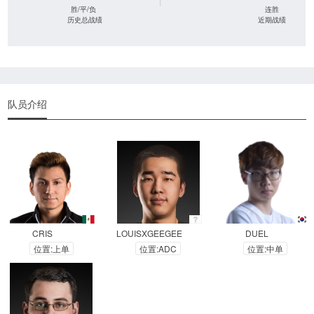
|
胜/平/负
连胜
历史总战绩
近期战绩
队员介绍
CRIS
LOUISXGEEGEE
DUEL
位置:上单
位置:ADC
位置:中单