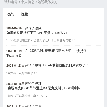
玩加电竞
个人信息
她说我体力好
动态
收藏
2024-02-20日
评论了视频
如果维持现状打不了LPL 不是LPL的实力
“EDG打成现在这样不会是为了让厂子出镜讲两句吧🤦‍♂️”
2023-06-19日
2023 LPL 夏季赛
NIP
vs
WE
在
中支持了
Team WE
2023-04-23日
Doinb带着他的贯口来求职了！
评论了视频
“🐒没有一点尬的概念！”
2023-01-16日
评论了视频
[赛场高光]LGD节节逼进RA无力反制，LGD零封RA先下一城
“你怎么不说韩服清了所有中方ID”
2022-11-23日
评论了文章