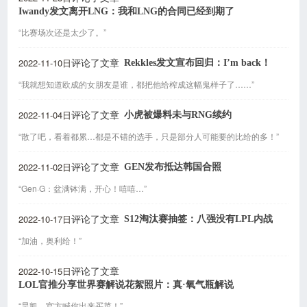
Iwandy发文离开LNG：我和LNG的合同已经到期了
“比赛场次还是太少了。”
2022-11-10日
Rekkles发文宣布回归：I’m back！
评论了文章
“我就想知道欧成的女朋友是谁，都把他给榨成这幅鬼样子了……”
2022-11-04日
小虎被爆料未与RNG续约
评论了文章
“散了吧，看着都累…都是不错的选手，只是部分人可能要的比给的多！”
2022-11-02日
GEN发布抵达韩国合照
评论了文章
“Gen·G：盆满钵满，开心！嘻嘻…”
2022-10-17日
S12淘汰赛抽签：八强没有LPL内战
评论了文章
“加油，奥利给！”
2022-10-15日
评论了文章
LOL官推分享世界赛解说花絮照片：真·氧气瓶解说
“昊凯，官方喊你出来买菜！”