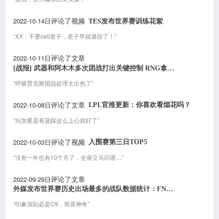
2022-10-14日
TES发布世界赛训练花絮
评论了视频
“XX：不要call老子，老子早就退役了！”
2022-10-11日
评论了文章
[战报] 武器和阿木木多次团战打出关键控制 RNG拿到小组赛三连胜
“呼吸贾克斯团战处理太出色了”
2022-10-08日
LPL官推更新：你喜欢看烟花吗？
评论了文章
“玩加要是有菠踩这么上心就好了”
2022-10-03日
入围赛第三日TOP5
评论了视频
“没有一年也有10个月了，全屏立马闪退…”
2022-09-29日
评论了文章
外媒发布世界赛历史出场最多的战队数据统计：FNC位列第一
“印象深刻必是C9，简直神奇”