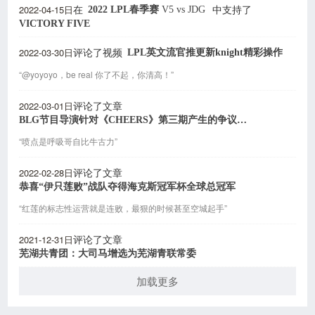
2022-04-15日
2022 LPL春季赛
V5
vs
JDG
在
中支持了
VICTORY FIVE
2022-03-30日
LPL英文流官推更新knight精彩操作
评论了视频
“@yoyoyo，be real 你了不起，你清高！”
2022-03-01日
评论了文章
BLG节目导演针对《CHEERS》第三期产生的争议致歉
“喷点是呼吸哥自比牛古力”
2022-02-28日
评论了文章
恭喜“伊只莲败”战队夺得海克斯冠军杯全球总冠军
“红莲的标志性运营就是连败，最狠的时候甚至空城起手”
2021-12-31日
评论了文章
芜湖共青团：大司马增选为芜湖青联常委
加载更多