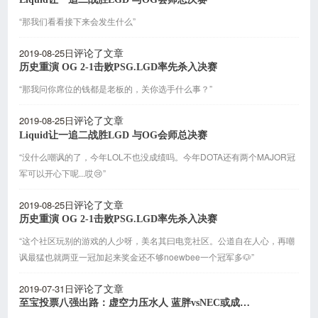
“那我们看看接下来会发生什么”
2019-08-25日
评论了文章
历史重演 OG 2-1击败PSG.LGD率先杀入决赛
“那我问你席位的钱都是老板的，关你选手什么事？”
2019-08-25日
评论了文章
Liquid让一追二战胜LGD 与OG会师总决赛
“没什么嘲讽的了，今年LOL不也没成绩吗。今年DOTA还有两个MAJOR冠
军可以开心下呢...哎😢”
2019-08-25日
评论了文章
历史重演 OG 2-1击败PSG.LGD率先杀入决赛
“这个社区玩别的游戏的人少呀，美名其曰电竞社区。公道自在人心，再嘲
讽最猛也就两亚一冠加起来奖金还不够noewbee一个冠军多🐶”
2019-07-31日
评论了文章
至宝投票八强出路：虚空力压水人 蓝胖vsNEC或成最大看点