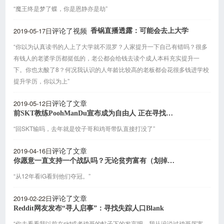
“魔王终是梦了蝶，你是恩静亦是劫”
2019-05-17日
香锅直播透露：可能会去上大学
评论了视频
“你以为认真读书的人上了大学就不混罗？人家提升一下自己有错吗？很多
有钱人的老婆学历都挺低的，老公都会给钱去读个成人本科充实提升一
下。你也太酸了8？何况我认识的人年龄比较高的老板都会花很多钱进学校
提升学历，你以为上”
2019-05-12日
评论了文章
前SKT教练PoohManDu宣布成为自由人 正在寻找队伍
“回SKT输吗，去年就是饺子哥和鸡哥带队直接打没了”
2019-04-16日
评论了文章
你愿意一直支持一个战队吗？无论贫穷富有（划掉），无论巅峰低谷
“从12年看iG看到他们夺冠。”
2019-02-22日
评论了文章
Reddit网友发布“寻人启事”：寻找失踪人口Blank
“你去看看我以前在skt或者鸡哥的帖子下的发言吧，我从没说过鸡哥厉害，