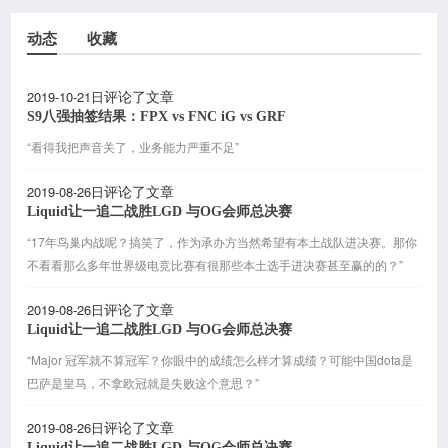
动态
收藏
2019-10-21日
评论了文章
S9八强抽签结果：FPX vs FNC iG vs GRF
“看得我把声音关了，业务能力严重不足”
2019-08-26日
评论了文章
Liquid让一追二战胜LGD 与OG会师总决赛
“17年鸟巢内战呢？搞笑了，作为承办方当然希望有本土战队进决赛。那你
不看看那么多年世界级电竞比赛有很那些本土选手进决赛甚至赢的的？”
2019-08-26日
评论了文章
Liquid让一追二战胜LGD 与OG会师总决赛
“Major 冠军就不算冠军？你眼中的成绩怎么样才算成绩？可能中国dota是
巴萨是皇马，不拿欧冠就是失败这个意思？”
2019-08-26日
评论了文章
Liquid让一追二战胜LGD 与OG会师总决赛