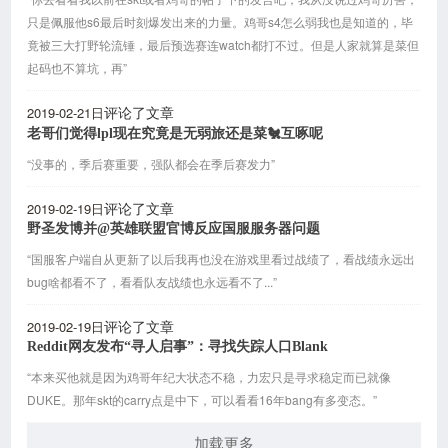
只是佩服他s6最后时刻爆发出来的力量。鸡哥s4怎么弱我也是知道的，毕
竟被三大打野轮流锤，最后预选赛连watch都打不过。但是人家就算是菜但
起码也不算坑，再”
2019-02-21日
评论了文章
老哥们觉得lpl现在究竟是无弱旅还是菜🐔互啄呢
“没事的，季后赛重要，强队都会在季后赛发力”
2019-02-19日
评论了文章
野圣发博并@英雄联盟官博反应国服服务器问题
“国服客户端自从更新了以后我再也没在游戏里看过战绩了，看战绩永远出
bug啥都看不了，看看队友战绩也永远看不了...”
2019-02-19日
评论了文章
Reddit网友发布“寻人启事”：寻找失踪人口Blank
“本来买他就是因为鸡哥年纪大状态不稳，力宏只是寻求稳定而已就像
DUKE。那年skt的carry点是中下，可以看看16年bang有多变态。”
加载更多