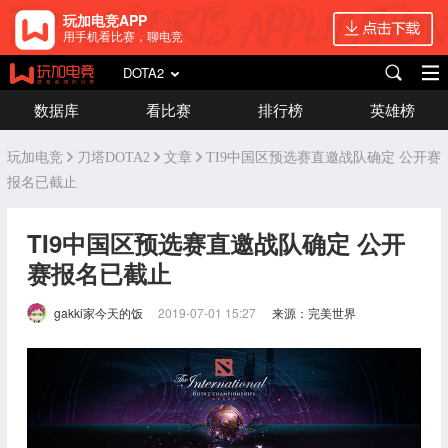
玩加电竞APP
用手机看比赛，聊电竞
DOTA2
数据库
看比赛
排行榜
英雄榜
玩加电竞
刀塔DOTA2
文章
TI9中国区预选赛直邀战队确定 公开赛
报名已截止
TI9中国区预选赛直邀战队确定 公开
赛报名已截止
gakki家今天的饭
2019-07-01 15:27
来源：完美世界