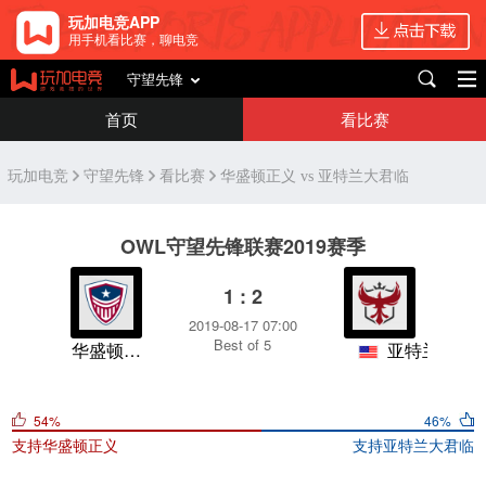
玩加电竞APP
用手机看比赛，聊电竞
守望先锋
首页
看比赛
玩加电竞
守望先锋
看比赛
华盛顿正义 vs 亚特兰大君临
OWL守望先锋联赛2019赛季
1 : 2
2019-08-17 07:00
Best of 5
华盛顿正义
亚特兰大君临
54%
46%
支持
华盛顿正义
支持
亚特兰大君临