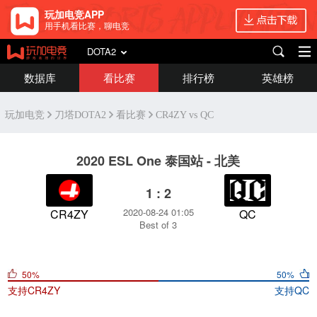
玩加电竞APP
用手机看比赛，聊电竞
DOTA2
数据库
看比赛
排行榜
英雄榜
玩加电竞
刀塔DOTA2
看比赛
CR4ZY vs QC
2020 ESL One 泰国站 - 北美
1 : 2
2020-08-24 01:05
CR4ZY
QC
Best of 3
50%
50%
支持
CR4ZY
支持
QC