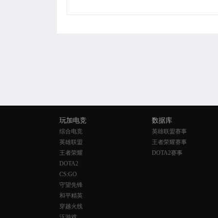
玩加电竞
数据库
综合电竞
英雄联盟赛事
英雄联盟
王者荣耀赛事
王者荣耀
DOTA2赛事
DOTA2
CS:GO
守望先锋
和平精英
穿越火线
泛游戏