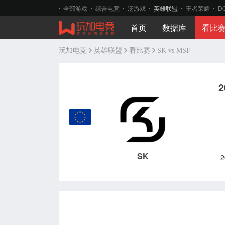
全部游戏
综合电竞
泛游戏
英雄联盟
王者荣耀
D
首页
数据库
看比
玩加电竞
英雄联盟
看比赛
SK vs MSF
2
SK
2