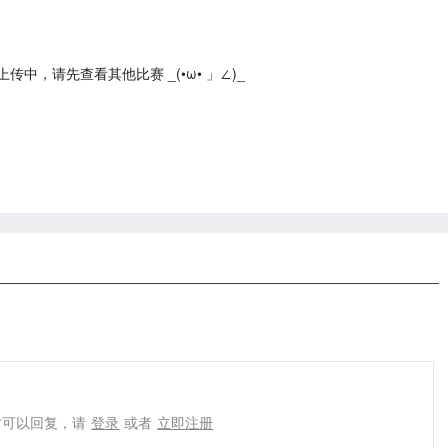
中，请先查看其他比赛 _(•ω• 」∠)_
才可以回复，请
登录
或者
立即注册