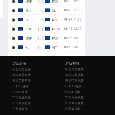
09-02
12:00
MSF
FNC
0
:
3
08-28
11:00
FNC
XL
3
:
2
08-27
11:00
G2
MSF
3
:
1
08-26
12:00
RGE
MKOI
3
:
2
08-15
05:00
MSF
FNC
1
:
0
08-15
04:00
XL
VIT
1
:
0
游戏直播
游戏视频
综合电竞直播
综合电竞视频
英雄联盟直播
英雄联盟视频
王者荣耀直播
王者荣耀视频
DOTA2直播
DOTA2视频
CS:GO直播
CS:GO视频
守望先锋直播
守望先锋视频
和平精英直播
和平精英视频
泛游戏直播
泛游戏视频