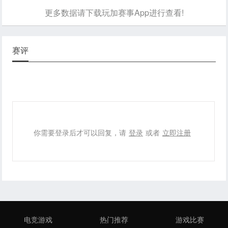
更多数据请下载玩加赛事App进行查看!
赛评
你需要登录后才可以回复，请
登录
或者
立即注册
电竞游戏
热门推荐
游戏比赛