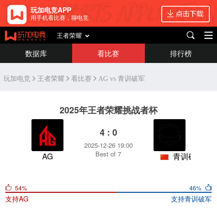
玩加电竞APP
用手机看比赛，聊电竞
王者荣耀
数据库
看比赛
排行榜
玩加电竞
王者荣耀
看比赛
AG vs 青训破军
2025年王者荣耀挑战者杯
4 : 0
2025-12-26 19:00
Best of 7
AG
青训破军
54%
46%
支持
AG
支持
青训破军