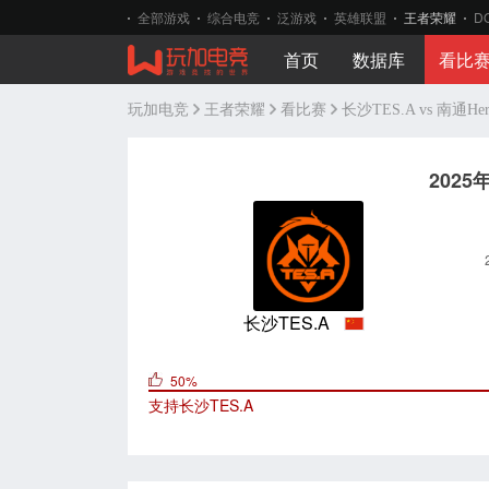
全部游戏
综合电竞
泛游戏
英雄联盟
王者荣耀
D
首页
数据库
看比
玩加电竞
王者荣耀
看比赛
长沙TES.A vs 南通He
202
长沙TES.A
50%
支持
长沙TES.A