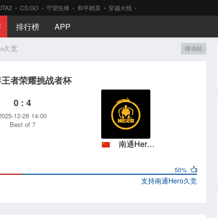
OTA2
CS:GO
守望先锋
和平精英
穿越火线
赛
排行榜
APP
ro久竞
移动站
5年王者荣耀挑战者杯
0 : 4
2025-12-26 14:00
Best of 7
南通Hero久竞
50%
支持
南通Hero久竞