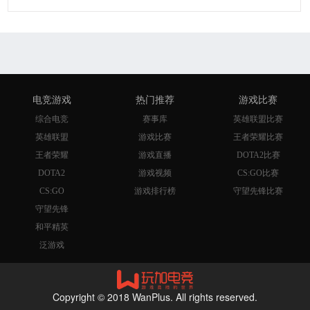
电竞游戏
热门推荐
游戏比赛
综合电竞
赛事库
英雄联盟比赛
英雄联盟
游戏比赛
王者荣耀比赛
王者荣耀
游戏直播
DOTA2比赛
DOTA2
游戏视频
CS:GO比赛
CS:GO
游戏排行榜
守望先锋比赛
守望先锋
和平精英
泛游戏
Copyright © 2018 WanPlus. All rights reserved.