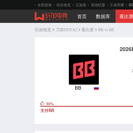
全部游戏
综合电竞
泛游戏
英雄联盟
王者荣耀
D
首页
数据库
看比
玩加电竞
刀塔DOTA2
看比赛
BB vs RE
202
BB
50%
支持
BB