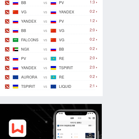
1:3
BB
vs
PV
0:2
VG
vs
YANDEX
1:2
YANDEX
vs
PV
2:0
BB
vs
VG
0:2
FALCONS
vs
VG
0:2
NGX
vs
BB
2:0
PV
vs
RE
2:0
YANDEX
vs
TSPIRIT
0:2
AURORA
vs
RE
2:1
TSPIRIT
vs
LIQUID