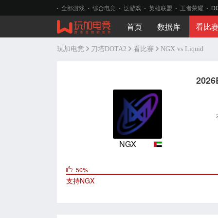
全部游戏
综合电竞
泛游戏
英雄联盟
王者荣耀
D
首页
数据库
看比
玩加电竞
刀塔DOTA2
看比赛
NGX vs Liquid
202
NGX
50%
支持
NGX