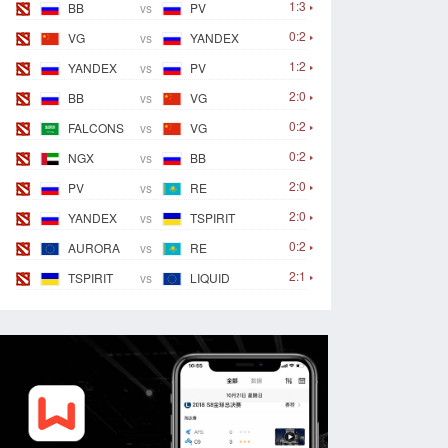
1:3
BB
vs
PV
0:2
VG
vs
YANDEX
1:2
YANDEX
vs
PV
2:0
BB
vs
VG
0:2
FALCONS
vs
VG
0:2
NGX
vs
BB
2:0
PV
vs
RE
2:0
YANDEX
vs
TSPIRIT
0:2
AURORA
vs
RE
2:1
TSPIRIT
vs
LIQUID