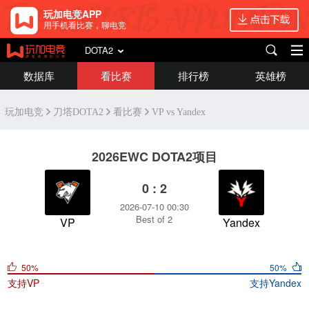
玩加电竞APP
用手机看比赛，聊电竞
DOTA2
数据库
看比赛
排行榜
英雄榜
玩加电竞
刀塔DOTA2
看比赛
VP vs Yandex
2026EWC DOTA2项目
0 : 2
2026-07-10 00:30
Best of 2
VP
Yandex
50%
50%
支持
VP
支持
Yandex