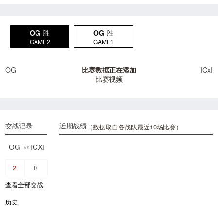
OG
胜
OG
胜
GAME2
GAME1
OG
比赛数据正在添加
ICxI
比赛视频
交战记录
近期战绩
（数据取自各战队最近10场比赛）
OG
ICXI
vs
2
0
查看全部交战
历史