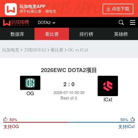
玩加电竞APP
用手机看比赛，聊电竞
DOTA2
数据库
看比赛
排行榜
英雄榜
玩加电竞
刀塔DOTA2
看比赛
OG vs ICxI
2026EWC DOTA2项目
2 : 0
2026-07-10 00:30
OG
Best of 2
ICxI
50%
50%
支持
OG
支持
ICxI