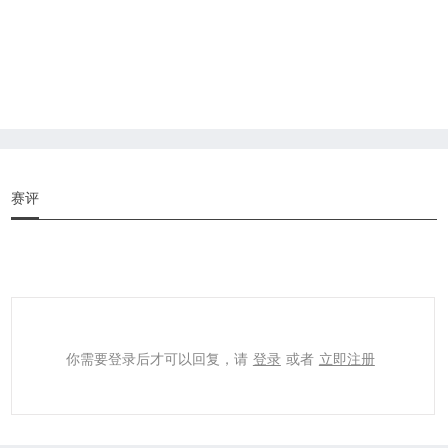
赛评
你需要登录后才可以回复，请
登录
或者
立即注册