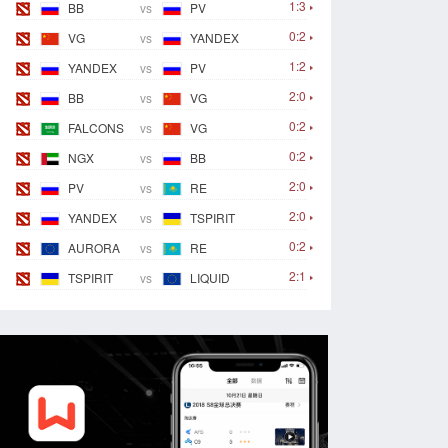
1:3
BB
vs
PV
0:2
VG
vs
YANDEX
1:2
YANDEX
vs
PV
2:0
BB
vs
VG
0:2
FALCONS
vs
VG
0:2
NGX
vs
BB
2:0
PV
vs
RE
2:0
YANDEX
vs
TSPIRIT
0:2
AURORA
vs
RE
2:1
TSPIRIT
vs
LIQUID