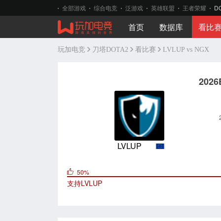
全部游戏
综合电竞
泛游戏
英雄联盟
王者荣耀
D
首页
数据库
看比
玩加电竞
刀塔DOTA2
看比赛
LVLUP vs NGX
202
LVLUP
50%
支持
LVLUP