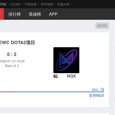
OTA2
CS:GO
守望先锋
和平精英
穿越火线
赛
排行榜
英雄榜
APP
移动站
6EWC DOTA2项目
0 : 2
2026-07-10 19:30
Best of 2
NGX
50%
支持
NGX