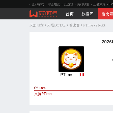
全部游戏
综合电竞
泛游戏
英雄联盟
王者荣耀
D
首页
数据库
看比
玩加电竞
刀塔DOTA2
看比赛
PTime vs NGX
202
PTime
50%
支持
PTime