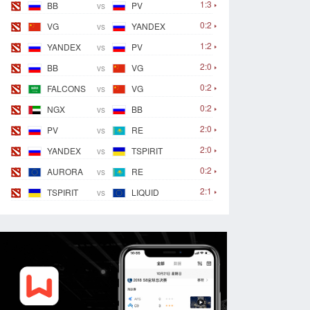
1:3
BB
vs
PV
0:2
VG
vs
YANDEX
1:2
YANDEX
vs
PV
2:0
BB
vs
VG
0:2
FALCONS
vs
VG
0:2
NGX
vs
BB
2:0
PV
vs
RE
2:0
YANDEX
vs
TSPIRIT
0:2
AURORA
vs
RE
2:1
TSPIRIT
vs
LIQUID