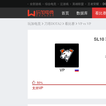
全部游戏
综合电竞
泛游戏
英雄联盟
王者荣耀
D
首页
数据库
看比
玩加电竞
刀塔DOTA2
看比赛
VP vs VP
SL1
VP
50%
支持
VP