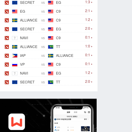
1:3
SECRET
vs
EG
2:1
EG
vs
C9
1:2
ALLIANCE
vs
C9
2:0
SECRET
vs
EG
0:1
NAVI
vs
C9
1:0
ALLIANCE
vs
TT
0:1
IAP
vs
ALLIANCE
0:1
VP
vs
C9
1:2
NAVI
vs
EG
2:0
SECRET
vs
TT