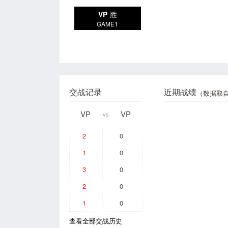
VP
胜
GAME1
交战记录
近期战绩
（数据取自
VP
VP
vs
2
0
1
0
3
0
2
0
1
0
查看全部交战历史