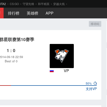
OTA2
CS:GO
守望先锋
和平精英
穿越火线
赛
排行榜
英雄榜
APP
移动站
0 群星联赛第10赛季
1 : 0
2014-09-18 22:59
Best of 0
VP
50%
支持
VP