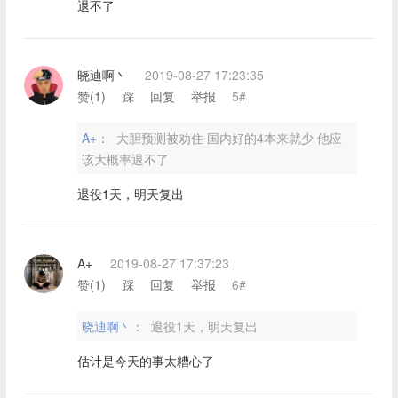
退不了
晓迪啊丶
2019-08-27 17:23:35
赞(
1
)
踩
回复
举报
5#
A+：
大胆预测被劝住 国内好的4本来就少 他应
该大概率退不了
退役1天，明天复出
A+
2019-08-27 17:37:23
赞(
1
)
踩
回复
举报
6#
晓迪啊丶：
退役1天，明天复出
估计是今天的事太糟心了