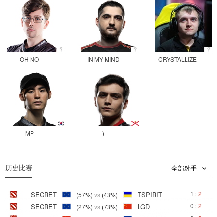
OH NO
IN MY MIND
CRYSTALLIZE
MP
)
历史比赛
全部对手
1
:
2
SECRET
TSPIRIT
(57%)
vs
(43%)
0
:
2
SECRET
LGD
(27%)
vs
(73%)