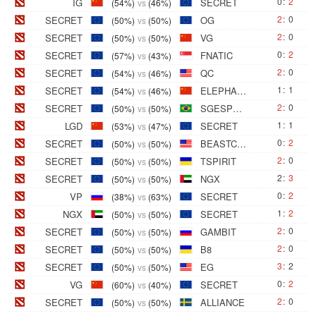
0
:
2
IG
SECRET
(54%)
vs
(46%)
2
:
0
SECRET
OG
(50%)
vs
(50%)
2
:
0
SECRET
VG
(50%)
vs
(50%)
0
:
2
SECRET
FNATIC
(57%)
vs
(43%)
2
:
0
SECRET
QC
(54%)
vs
(46%)
1
:
1
SECRET
ELEPHANT
(54%)
vs
(46%)
2
:
0
SECRET
SGESPORTS1
(50%)
vs
(50%)
1
:
1
LGD
SECRET
(53%)
vs
(47%)
0
:
2
SECRET
BEASTCOAST
(50%)
vs
(50%)
2
:
0
SECRET
TSPIRIT
(50%)
vs
(50%)
2
:
3
SECRET
NGX
(50%)
vs
(50%)
0
:
2
VP
SECRET
(38%)
vs
(63%)
1
:
2
NGX
SECRET
(50%)
vs
(50%)
2
:
0
SECRET
GAMBIT
(50%)
vs
(50%)
2
:
0
SECRET
B8
(50%)
vs
(50%)
3
:
2
SECRET
EG
(50%)
vs
(50%)
0
:
2
VG
SECRET
(60%)
vs
(40%)
2
:
0
SECRET
ALLIANCE
(50%)
vs
(50%)