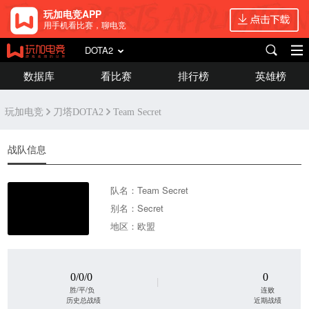
玩加电竞APP
用手机看比赛，聊电竞
DOTA2
数据库
看比赛
排行榜
英雄榜
玩加电竞
刀塔DOTA2
Team Secret
战队信息
队名：Team Secret
别名：Secret
地区：欧盟
0/0/0
0
|
胜/平/负
连败
历史总战绩
近期战绩