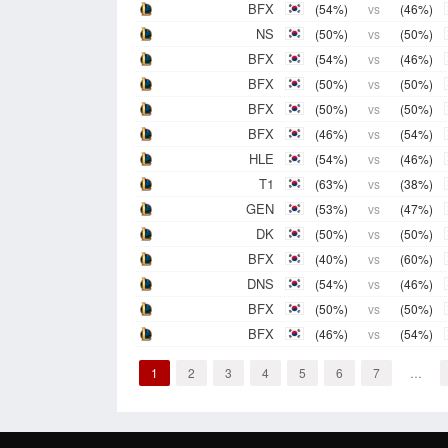
BFX
(54%)
vs
(46%)
NS
(50%)
vs
(50%)
BFX
(54%)
vs
(46%)
BFX
(50%)
vs
(50%)
BFX
(50%)
vs
(50%)
BFX
(46%)
vs
(54%)
HLE
(54%)
vs
(46%)
T1
(63%)
vs
(38%)
GEN
(53%)
vs
(47%)
DK
(50%)
vs
(50%)
BFX
(40%)
vs
(60%)
DNS
(54%)
vs
(46%)
BFX
(50%)
vs
(50%)
BFX
(46%)
vs
(54%)
1
2
3
4
5
6
7
…