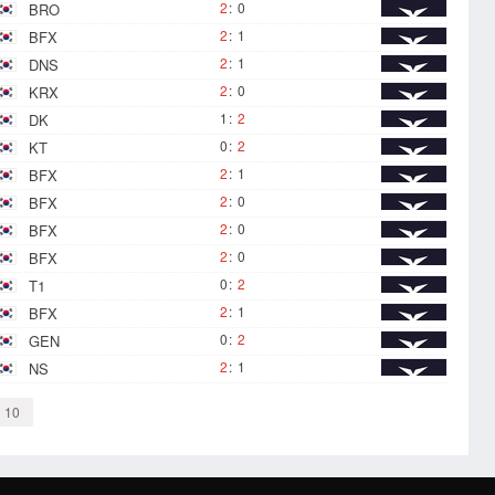
2
:
0
BRO
2
:
1
BFX
2
:
1
DNS
2
:
0
KRX
1
:
2
DK
0
:
2
KT
2
:
1
BFX
2
:
0
BFX
2
:
0
BFX
2
:
0
BFX
0
:
2
T1
2
:
1
BFX
0
:
2
GEN
2
:
1
NS
10