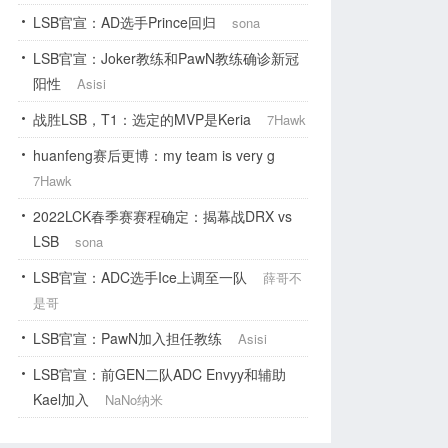
LSB官宣：AD选手Prince回归
sona
LSB官宣：Joker教练和PawN教练确诊新冠
阳性
Asisi
战胜LSB，T1：选定的MVP是Keria
7Hawk
huanfeng赛后更博：my team is very g
7Hawk
2022LCK春季赛赛程确定：揭幕战DRX vs
LSB
sona
LSB官宣：ADC选手Ice上调至一队
薛哥不
是哥
LSB官宣：PawN加入担任教练
Asisi
LSB官宣：前GEN二队ADC Envyy和辅助
Kael加入
NaNo纳米