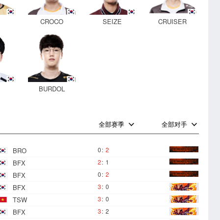
CROCO
SEIZE
CRUISER
BURDOL
0
0
全部赛季
全部对手
0
:
2
BRO
2
:
1
BFX
0
:
2
BFX
3
:
0
BFX
3
:
0
TSW
3
:
2
BFX