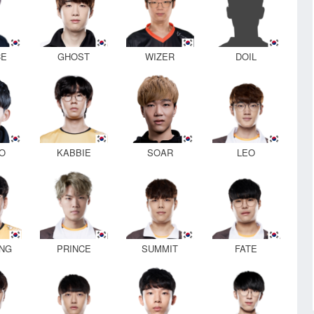
CE
GHOST
WIZER
DOIL
O
KABBIE
SOAR
LEO
NG
PRINCE
SUMMIT
FATE