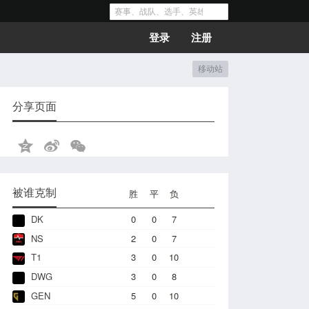
登录
注册
移动站
分享页面
被谁克制
胜
平
负
DK
0
0
7
NS
2
0
7
T1
3
0
10
DWG
3
0
8
GEN
5
0
10