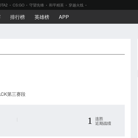
OTA2
CS:GO
守望先锋
和平精英
穿越火线
赛
排行榜
英雄榜
APP
6 LCK第三赛段
1
连胜
|
近期战绩