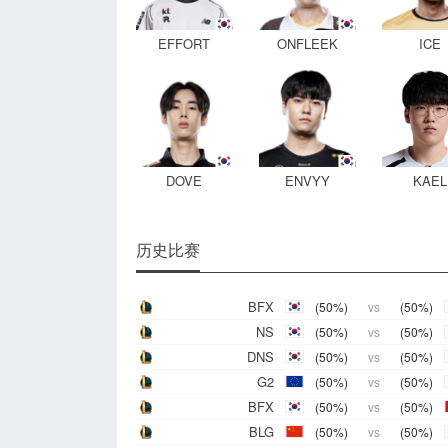
EFFORT
ONFLEEK
ICE
DOVE
ENVYY
KAEL
历史比赛
BFX
(50%)
vs
(50%)
NS
(50%)
vs
(50%)
DNS
(50%)
vs
(50%)
G2
(50%)
vs
(50%)
BFX
(50%)
vs
(50%)
BLG
(50%)
vs
(50%)