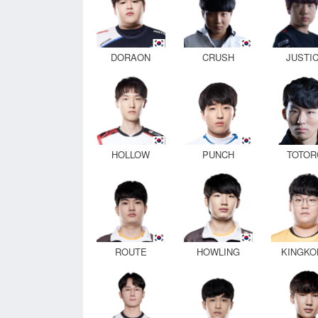
DORAON
CRUSH
JUSTI
HOLLOW
PUNCH
TOTOR
ROUTE
HOWLING
KINGKO