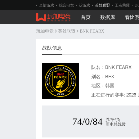
全部游戏
综合电竞
泛游戏
英雄联盟
王者荣耀
D
首页
数据库
看比
玩加电竞
英雄联盟
BNK FEARX
战队信息
队名：BNK FEARX
别名：BFX
地区：韩国
正在进行的赛事:
202
74/0/84
胜/平/负
历史总战绩