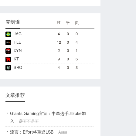
克制谁
胜
平
负
JAG
4
0
0
HLE
12
0
4
DYN
2
0
1
KT
9
0
6
BRO
4
0
3
文章推荐
Giants Gaming官宣：中单选手Jiizuke加
入
薛哥不是哥
流言：Effort将重返LSB
Asisi