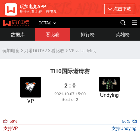
玩加电竞APP
用手机看比赛，聊电竞
DOTA2
数据库
看比赛
排行榜
英雄榜
玩加电竞
刀塔DOTA2
看比赛
VP vs Undying
TI10国际邀请赛
2 : 0
2021-10-07 15:00
Undying
Best of 2
VP
50%
50%
支持
VP
支持
Undying