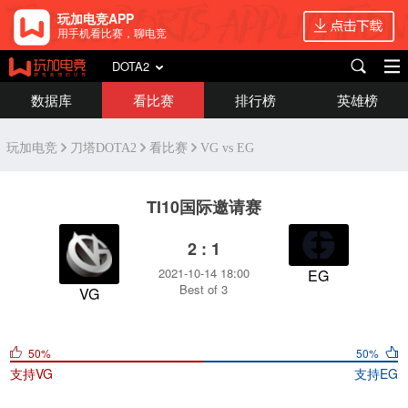
玩加电竞APP
用手机看比赛，聊电竞
DOTA2
数据库
看比赛
排行榜
英雄榜
玩加电竞
刀塔DOTA2
看比赛
VG vs EG
TI10国际邀请赛
2 : 1
2021-10-14 18:00
EG
Best of 3
VG
50%
50%
支持
VG
支持
EG