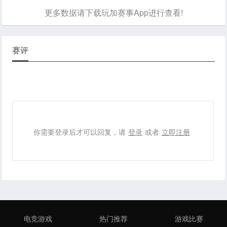
更多数据请下载玩加赛事App进行查看!
赛评
你需要登录后才可以回复，请
登录
或者
立即注册
电竞游戏
热门推荐
游戏比赛