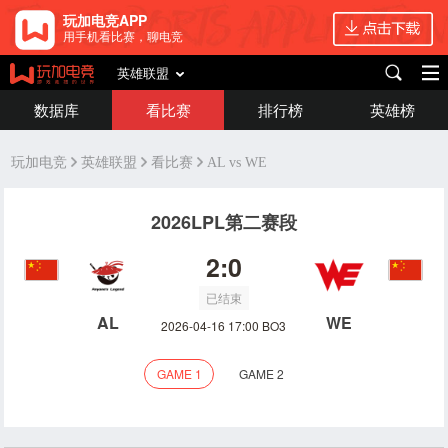
玩加电竞APP
用手机看比赛，聊电竞
英雄联盟
数据库
看比赛
排行榜
英雄榜
玩加电竞
英雄联盟
看比赛
AL vs WE
2026LPL第二赛段
2:0
已结束
AL
WE
2026-04-16 17:00 BO3
GAME 1
GAME 2