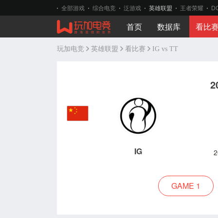
全部游戏
综合电竞
泛游戏
英雄联盟
王者荣耀
D
首页
数据库
看比
玩加电竞
英雄联盟
看比赛
IG vs TT
2
IG
2
GAME 1