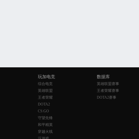
玩加电竞
数据库
综合电竞
英雄联盟赛事
英雄联盟
王者荣耀赛事
王者荣耀
DOTA2赛事
DOTA2
CS:GO
守望先锋
和平精英
穿越火线
泛游戏