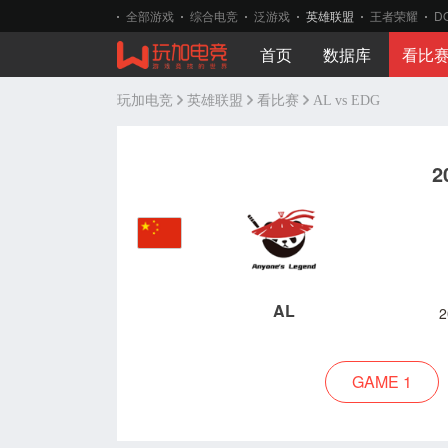
全部游戏
综合电竞
泛游戏
英雄联盟
王者荣耀
D
首页
数据库
看比
玩加电竞
英雄联盟
看比赛
AL vs EDG
2
AL
2
GAME 1