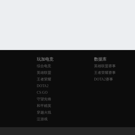
玩加电竞
数据库
综合电竞
英雄联盟赛事
英雄联盟
王者荣耀赛事
王者荣耀
DOTA2赛事
DOTA2
CS:GO
守望先锋
和平精英
穿越火线
泛游戏