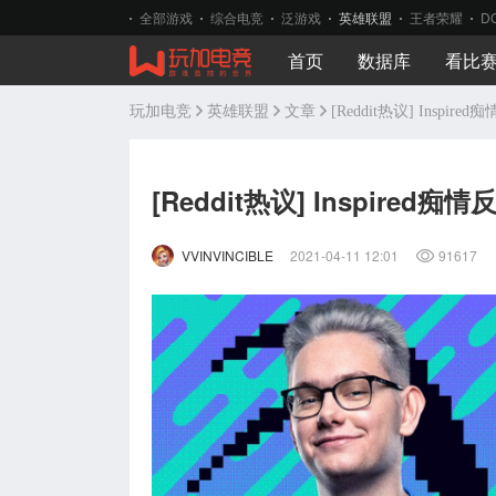
全部游戏
综合电竞
泛游戏
英雄联盟
王者荣耀
D
首页
数据库
看比
玩加电竞
英雄联盟
文章
[Reddit热议] Inspi
[Reddit热议] Inspired
VVINVINCIBLE
2021-04-11 12:01
91617