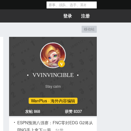
登录
注册
移动站
VVINVINCIBLE
Stay calm
WanPlus · 海外内容编辑
发帖 868
获赞 8337
ESPN预测八强赛：FNC零封EDG G2将从
RNG手上拿下一局
51赞