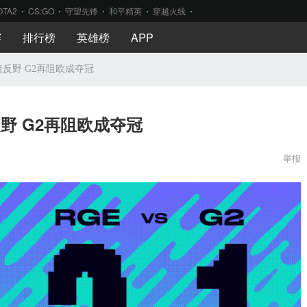
OTA2
CS:GO
守望先锋
和平精英
穿越火线
赛
排行榜
英雄榜
APP
red痴情反野 G2再阻欧成夺冠
痴情反野 G2再阻欧成夺冠
举报