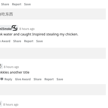
房偷吃东西