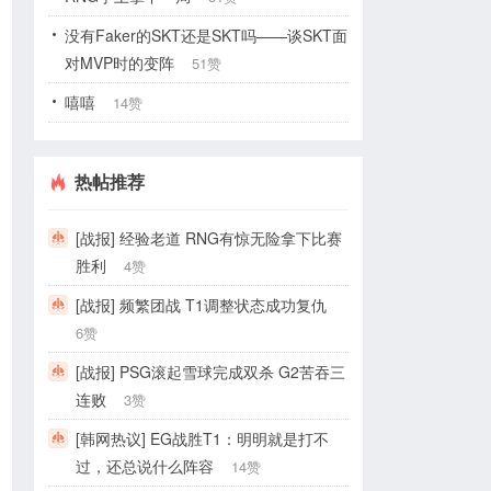
没有Faker的SKT还是SKT吗——谈SKT面
对MVP时的变阵
51赞
嘻嘻
14赞
热帖推荐
[战报] 经验老道 RNG有惊无险拿下比赛
胜利
4赞
[战报] 频繁团战 T1调整状态成功复仇
6赞
[战报] PSG滚起雪球完成双杀 G2苦吞三
连败
3赞
[韩网热议] EG战胜T1：明明就是打不
过，还总说什么阵容
14赞