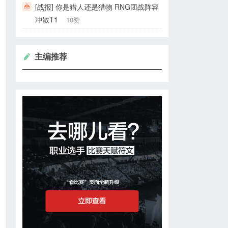
[战报] 你是猎人还是猎物 RNG团战阵容
冲散T1
10赞
主编推荐