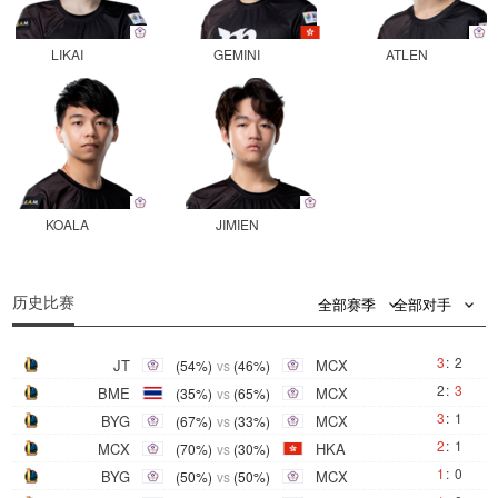
LIKAI
GEMINI
ATLEN
KOALA
JIMIEN
0
0
历史比赛
全部赛季
全部对手
3
:
2
JT
MCX
(54%)
vs
(46%)
2
:
3
BME
MCX
(35%)
vs
(65%)
3
:
1
BYG
MCX
(67%)
vs
(33%)
2
:
1
MCX
HKA
(70%)
vs
(30%)
1
:
0
BYG
MCX
(50%)
vs
(50%)