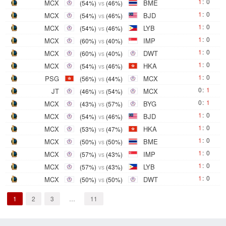
1
:
0
MCX
BME
(54%)
vs
(46%)
1
:
0
MCX
BJD
(54%)
vs
(46%)
1
:
0
MCX
LYB
(54%)
vs
(46%)
1
:
0
MCX
IMP
(60%)
vs
(40%)
1
:
0
MCX
DWT
(60%)
vs
(40%)
1
:
0
MCX
HKA
(54%)
vs
(46%)
1
:
0
PSG
MCX
(56%)
vs
(44%)
0
:
1
JT
MCX
(46%)
vs
(54%)
0
:
1
MCX
BYG
(43%)
vs
(57%)
1
:
0
MCX
BJD
(54%)
vs
(46%)
1
:
0
MCX
HKA
(53%)
vs
(47%)
1
:
0
MCX
BME
(50%)
vs
(50%)
1
:
0
MCX
IMP
(57%)
vs
(43%)
1
:
0
MCX
LYB
(57%)
vs
(43%)
1
:
0
MCX
DWT
(50%)
vs
(50%)
1
2
3
…
11